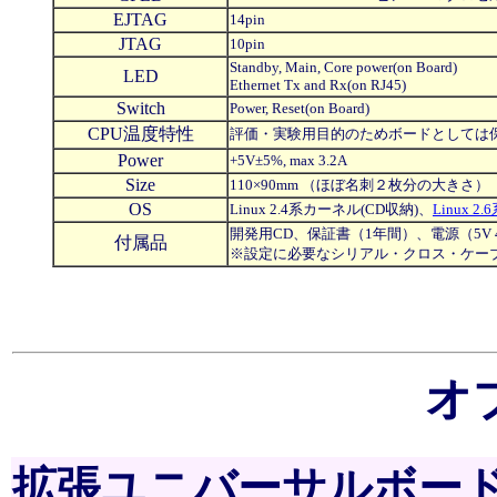
EJTAG
14pin
JTAG
10pin
Standby, Main, Core power(on Board)
LED
Ethernet Tx and Rx(on RJ45)
Switch
Power, Reset(on Board)
CPU温度特性
評価・実験用目的のためボードとしては保
Power
+5V±5%, max 3.2A
Size
110×90mm （ほぼ名刺２枚分の大きさ）
OS
Linux 2.4系カーネル(CD収納)、
Linux 
開発用CD、保証書（1年間）、電源（5V 4
付属品
※設定に必要なシリアル・クロス・ケー
オ
拡張ユニバーサルボー