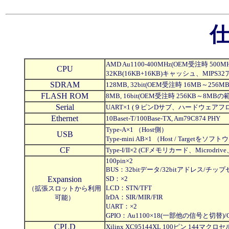
AMD Au1100-400MHz(OEM受注時 50
CPU
32KB(16KB+16KB)キャッシュ、MIPS32
SDRAM
128MB, 32bit(OEM受注時 16MB～2
FLASH ROM
8MB, 16bit(OEM受注時 256KB～8M
Serial
UART×1 (９ピンDサブ、ハードウェアフ
Ethernet
10Baset-T/100Base-TX, Am79C874 PHY
Type-A×1 （Host側）
USB
Type-mini AB×1 （Host / Targ
CF
Type-I/II×2 (CFメモリカード、Microdri
100pin×2
BUS：32bitデータ/32bitアドレス/チッ
Expansion
SD：×2
LCD：STN/TFT
（拡張スロットから利用
IrDA：SIR/MIR/FIR
可能）
UART：×2
GPIO：Au1100×18(一部他の信号と切替)/C
CPLD
Xilinx XC95144XL 100ピン 14